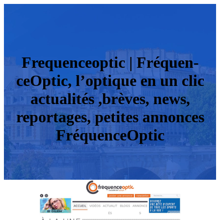
Fre­quen­ceop­tic | Fréquen­
ceOptic, l’optique en un clic
actualités ,brèves, news,
reportages, petites annonces
Fréquen­ceOptic