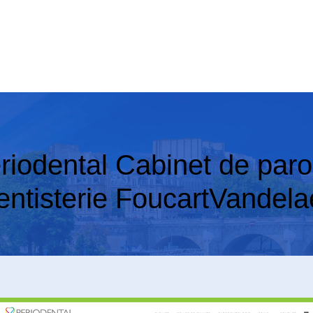
riodental Cabinet de parod
entisterie FoucartVandela