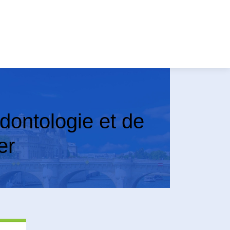
on­tolo­gie et de
er