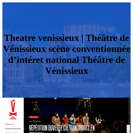
Theatre venissieux | Théâtre de
Vénissieux scène con­ven­tionnée
d’intéret national Théâtre de
Vénissieux